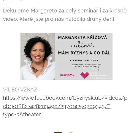
Děkujeme Margareto za celý seminář i za krásné
video, které jste pro nás natočila druhý den!
VIDEO VZKAZ
https://www.facebook.com/Byznysklub/videos/p
cb.3018827428203490/237014250709343/?
type=3&theater