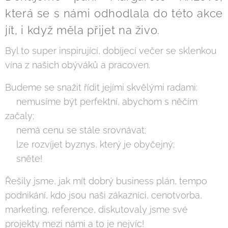
která se s námi odhodlala do této akce
jít, i když měla přijet na živo.
Byl to super inspirující, dobíjecí večer se sklenkou
vína z našich obýváků a pracoven.
Budeme se snažit řídit jejími skvělými radami:
📍nemusíme být perfektní, abychom s něčím
začaly;
📍nemá cenu se stále srovnávat;
📍lze rozvíjet byznys, který je obyčejný;
📍sněte!
Řešily jsme, jak mít dobrý business plán, tempo
podnikání, kdo jsou naši zákazníci, cenotvorba,
marketing, reference, diskutovaly jsme své
projekty mezi námi a to je nejvíc!