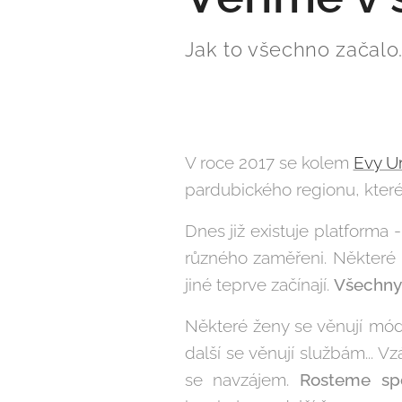
Jak to všechno začalo..
V roce 2017 se kolem
Evy U
pardubického regionu, kter
Dnes již existuje platforma 
různého zaměřeni. Některé č
jiné teprve začínají.
Všechny 
Některé ženy se věnují módě
další se věnují službám...
se navzájem.
Rosteme spo