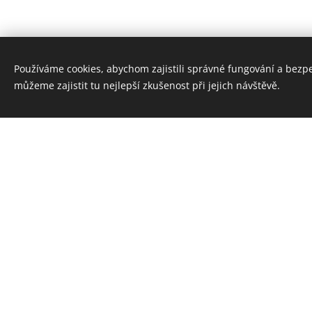
Používáme cookies, abychom zajistili správné fungování a bezp
můžeme zajistit tu nejlepší zkušenost při jejich návštěvě.