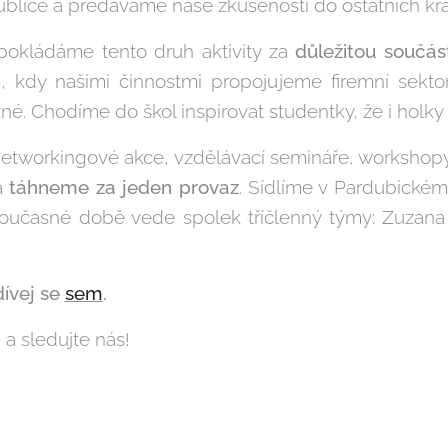
publice a předáváme naše zkušenosti do ostatních kra
kládáme tento druh aktivity za
důležitou součást
i, kdy našimi činnostmi propojujeme firemní sekt
žné. Chodíme do škol inspirovat studentky, že i holk
etworkingové akce, vzdělávací semináře, workshopy
ka
táhneme za jeden provaz
. Sídlíme v Pardubické
současné době vede spolek tříčlenný týmy: Zuzana
ívej se
sem
.
 a sledujte nás!