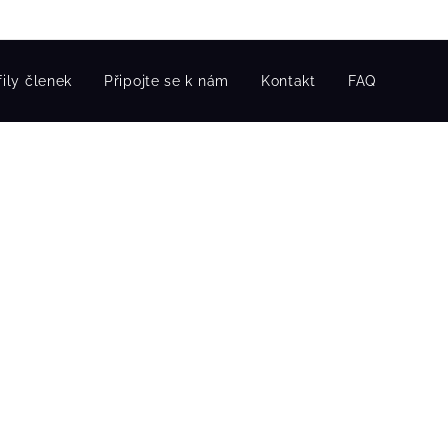
fily členek
Připojte se k nám
Kontakt
FAQ