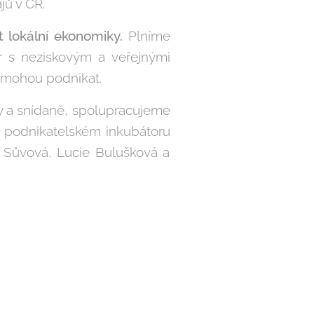
jů v ČR.
 lokální ekonomiky.
Plníme
or s neziskovým a veřejnými
y mohou podnikat.
 a snídaně, spolupracujeme
m podnikatelském inkubátoru
 Sůvová, Lucie Bulušková a