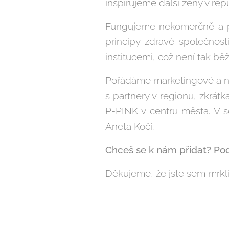
inspirujeme další ženy v re
Fungujeme nekomerčně a po
principy zdravé společnost
institucemi, což není tak bě
Pořádáme marketingové a n
s partnery v regionu, zkrát
P-PINK v centru města. V 
Aneta Kočí.
Chceš se k nám přidat? Pod
Děkujeme, že jste sem mrkli