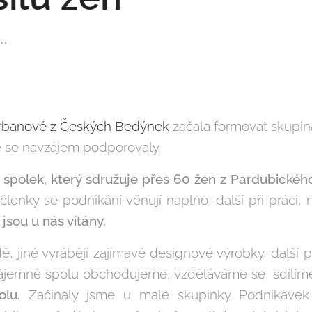
.
rbanové z Českých Bedýnek
začala formovat skupin
é se navzájem podporovaly.
-
spolek, který sdružuje
přes 60 žen z Pardubického
lenky se podnikání věnují naplno, další při práci, 
jsou u nás vítány.
, jiné vyrábějí zajímavé designové výrobky, další p
 Vzájemně spolu obchodujeme, vzděláváme se, sdílí
lu.
Začínaly jsme u malé skupinky Podnikave