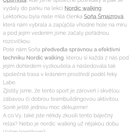
vydaly do parku na lekci
Nordic walking
.
Lektorkou byla naše milá členka
Soňa Šmajzrová
,
která nám vybrala a zapůjčila vhodné hole na míru
a pod jejím vedením jsme začaly pořádnou
rozcvičkou.
Poté nám Soňa
předvedla správnou a efektivní
techniku Nordic walking
, kterou si každá z nás pod
jejím dohledem vyzkoušela a následovala tak
společná trasa v krásném prostředí podél řeky
Labe.
Zjistily jsme, že tento sport je zároveň i skvělou
zábavou či dobrou teambuildingovou aktivitou.
Soně ještě jednou moc děkujeme!
A co Vy, také jste někdy zkusili tento báječný
relax? Nebo je nordic walking už nějakou dobu
Vaším koníčkem?