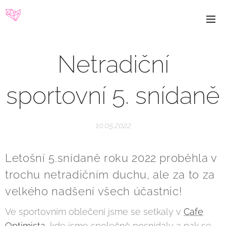
Netradiční
sportovní 5. snídaně
10.05.2022
Letošní 5.snídaně roku 2022 proběhla v
trochu netradičním duchu, ale za to za
velkého nadšení všech účastnic!
Ve sportovním oblečení jsme se setkaly v
Cafe
Optimista
, kde jsme společně posnídaly a pak se