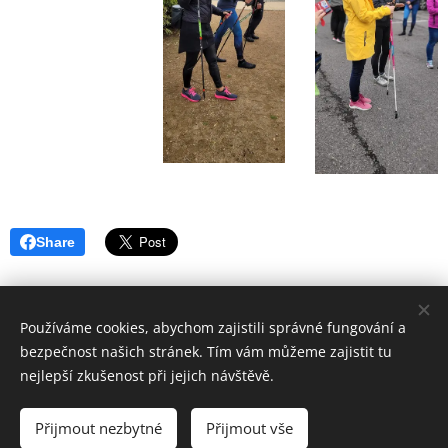
Share
Používáme cookies, abychom zajistili správné fungování a
bezpečnost našich stránek. Tím vám můžeme zajistit tu
nejlepší zkušenost při jejich návštěvě.
2019 - 2025 © spolek Podnikavé ženy z Pardubického kraje |
Všechna práva vyhrazena.
Přijmout nezbytné
Přijmout vše
Vytvořeno službou
Webnode
Cookies