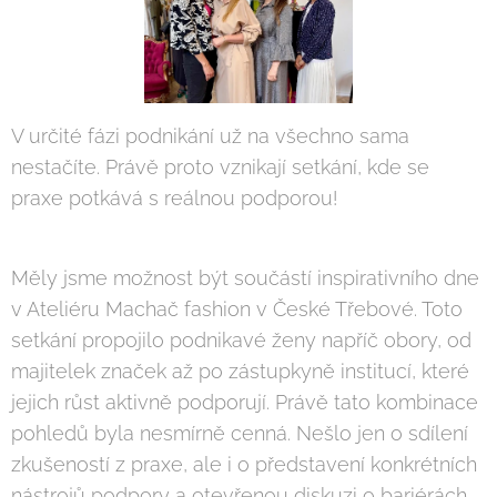
V určité fázi podnikání už na všechno sama
nestačíte. Právě proto vznikají setkání, kde se
praxe potkává s reálnou podporou! 🤝
Měly jsme možnost být součástí inspirativního dne
v Ateliéru Machač fashion v České Třebové. Toto
setkání propojilo podnikavé ženy napříč obory, od
majitelek značek až po zástupkyně institucí, které
jejich růst aktivně podporují. Právě tato kombinace
pohledů byla nesmírně cenná. Nešlo jen o sdílení
zkušeností z praxe, ale i o představení konkrétních
nástrojů podpory a otevřenou diskuzi o bariérách,