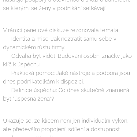
se kterými se ženy v podnikání setkávají.
V rámci panelové diskuze rezonovala témata:
✨ Identita a mise: Jak neztratit samu sebe v
dynamickém růstu firmy.
🚀 Odvaha být vidět: Budování osobní značky jako
klíč k úspěchu.
🛠️ Praktická pomoc: Jaké nástroje a podpora jsou
dnes podnikatelkám k dispozici.
🏆 Definice úspěchu: Co dnes skutečně znamená
být "úspěšná žena"?
Ukazuje se, že klíčem není jen individuální výkon,
ale především propojení, sdílení a dostupnost