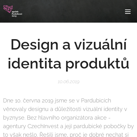
Design a vizuální
identita produktů
10.06.2019
Dne 10. června 2019 jsme se v Pardubicích
věnovaly designu a důležitosti vizuální identity v
byznyse. Bez hlavního organizátora akce -
agentury CzechInvest a její pardubické pobočky by
to však nešlo. Řešili jsme, proč je dobré nechat si