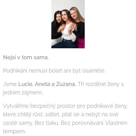
Nejsi v tom sama.
Podnikání nemusí bolet ani být osamělé.
Jsme
Lucie, Aneta a Zuzana.
Tři rozdílné ženy s
jedním zájmem.
Vytváříme bezpečný prostor pro podnikavé ženy,
které chtějí růst, sdílet, ptát se a nebýt na své
cestě samy. Bez tlaku. Bez porovnávání. Vlastním
tempem.