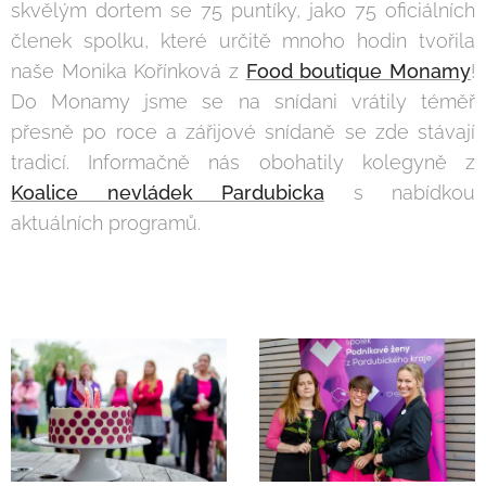
skvělým dortem se 75 puntíky, jako 75 oficiálních
členek spolku, které určitě mnoho hodin tvořila
naše Monika Kořínková z
Food boutique Monamy
!
Do Monamy jsme se na snídani vrátily téměř
přesně po roce a zářijové snídaně se zde stávají
tradicí. Informačně nás obohatily kolegyně z
Koalice nevládek Pardubicka
s nabídkou
aktuálních programů.