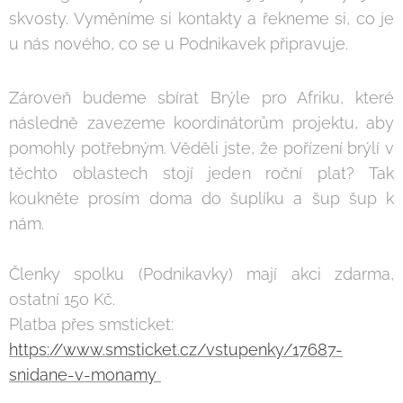
skvosty. Vyměníme si kontakty a řekneme si, co je
u nás nového, co se u Podnikavek připravuje.
Zároveň budeme sbírat Brýle pro Afriku, které
následně zavezeme koordinátorům projektu, aby
pomohly potřebným. Věděli jste, že pořízení brýlí v
těchto oblastech stojí jeden roční plat? Tak
koukněte prosím doma do šuplíku a šup šup k
nám.
Členky spolku (Podnikavky) mají akci zdarma,
ostatní 150 Kč.
Platba přes smsticket:
https://www.smsticket.cz/vstupenky/17687-
snidane-v-monamy