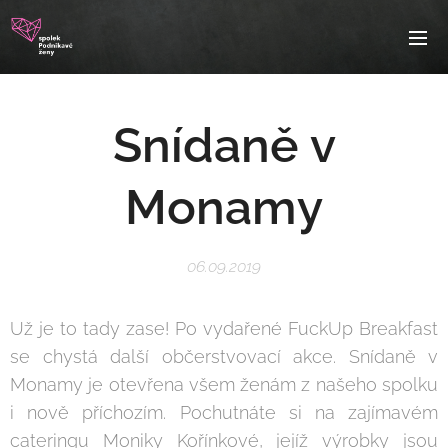
Snídaně v
Monamy
06.09.2019
Už je to tady zase! Po vydařené FuckUp Breakfast
se chystá další občerstvovací akce. Snídaně v
Monamy je otevřena všem ženám z našeho spolku
i nově příchozím. Pochutnáte si na zajímavém
cateringu Moniky Kořínkové, jejíž výrobky jsou