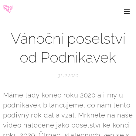
Vánoční poselství
od Podnikavek
31.12.2020
Máme tady konec roku 2020 a i my u
podnikavek bilancujeme, co nám tento
podivný rok dal a vzal. Mrkněte na naše
video natočené jako poselství ke konci
roku 2020. Čtrnáct statečných žen se s