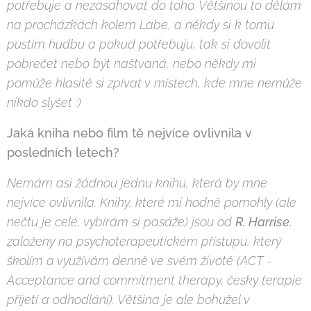
pot
ř
ebuje a nezasahovat do toho. V
ě
tšinou to d
ě
lám
na procházkách kolem Labe, a n
ě
kdy si k tomu
pustím hudbu a pokud pot
ř
ebuju, tak si dovolit
pobre
č
et nebo být naštvaná, nebo n
ě
kdy mi
pom
ů
že hlasit
ě
si zpívat v místech, kde mne nem
ů
že
nikdo slyšet :)
Jaká kniha nebo film t
ě
nejvíce ovlivnila v
posledních letech?
Nemám asi žádnou jednu knihu, která by mne
nejvíce ovlivnila. Knihy, které mi hodn
ě
pomohly (ale
ne
č
tu je celé, vybírám si pasáže) jsou od
R. Harrise
,
založeny na psychoterapeutickém p
ř
ístupu, který
školím a využívám denn
ě
ve svém život
ě
(ACT -
Acceptance and commitment therapy,
č
esky terapie
p
ř
ijetí a odhodlání). V
ě
tšina je ale bohužel v