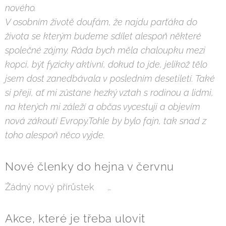
nového.
V osobním život
ě
doufám, že najdu par
ť
áka do
života se kterým budeme sdílet alespo
ň
n
ě
které
spole
č
né zájmy. Ráda bych m
ě
la chaloupku mezi
kopci, být fyzicky aktivní, dokud to jde, jelikož t
ě
lo
jsem dost zanedbávala v posledním desetiletí. Také
si p
ř
eji, a
ť
mi z
ů
stane hezký vztah s rodinou a lidmi,
na kterých mi záleží a ob
č
as vycestuji a objevím
nová zákoutí Evropy.Tohle by bylo fajn, tak snad z
toho alespo
ň
n
ě
co vyjde.
Nové členky do hejna v červnu
Žádný nový přírůstek 😊… 🐟
Akce, které je třeba ulovit