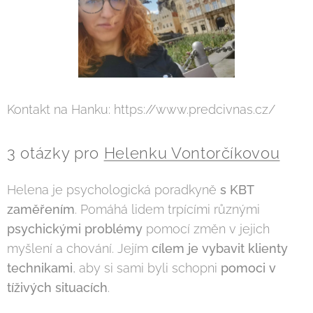
Kontakt na Hanku: https://www.predcivnas.cz/
3 otázky pro
Helenku Vontorčíkovou
Helena je psychologická poradkyně
s KBT
zam
ěř
ením
. Pomáhá lidem trpícími různými
psychickými problémy
pomocí změn v jejich
myšlení a chování. Jejím
cílem je vybavit klienty
technikami
, aby si sami byli schopni
pomoci v
tíživých situacích
.