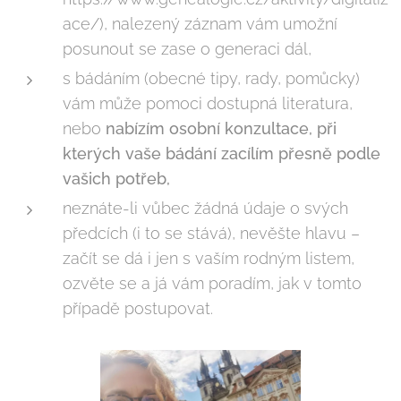
ace/), nalezený záznam vám umožní
posunout se zase o generaci dál,
s bádáním (obecné tipy, rady, pomůcky)
vám může pomoci dostupná literatura,
nebo
nabízím osobní konzultace, p
ř
i
kterých vaše bádání zacílím p
ř
esn
ě
podle
vašich pot
ř
eb,
neznáte-li vůbec žádná údaje o svých
předcích (i to se stává), nevěšte hlavu –
začít se dá i jen s vaším rodným listem,
ozvěte se a já vám poradím, jak v tomto
případě postupovat.