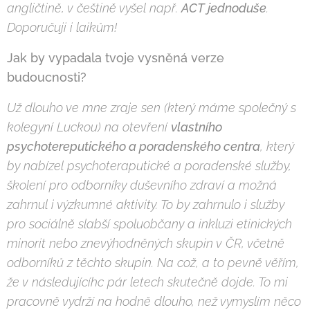
angli
č
tin
ě
, v
č
eštin
ě
vyšel nap
ř
.
ACT jednoduše
.
Doporu
č
uji i laik
ů
m!
Jak by vypadala tvoje vysn
ě
ná verze
budoucnosti?
Už dlouho ve mne zraje sen (který máme spole
č
ný s
kolegyní Luckou) na otev
ř
ení
vlastního
psychotereputického a poradenského centra
, který
by nabízel psychoteraputické a poradenské služby,
školení pro odborníky duševního zdraví a možná
zahrnul i výzkumné aktivity. To by zahrnulo i služby
pro sociáln
ě
slabší spoluob
č
any a inkluzi etinických
minorit nebo znevýhodn
ě
ných skupin v
Č
R, v
č
etn
ě
odborník
ů
z t
ě
chto skupin. Na což, a to pevn
ě
v
ěř
ím,
že v následujícíhc pár letech skute
č
n
ě
dojde. To mi
pracovn
ě
vydrží na hodn
ě
dlouho, než vymyslím n
ě
co