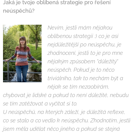
Jaká je tvoje oblíbená strategie pro
ř
ešení
neúsp
ě
ch
ů
?
Nevím, jestli mám n
ě
jakou
oblíbenou strategii :) co je asi
nejd
ů
ležit
ě
jší po neúsp
ě
chu, je
zhodnocení, jestli to je pro mne
n
ě
jakým zp
ů
sobem "d
ů
ležitý"
neúsp
ě
ch. Pokud je to n
ě
co
triviálního, tak to nechám být a
n
ě
jak se tím nezaobírám,
chybovat je lidské a pokud to není d
ů
ležité, nebudu
se tím zat
ě
žovat a vy
č
ítat si to.
U neúsp
ě
ch
ů
, na kterých záleží, je d
ů
ležitá reflexe,
co se stalo a co vedlo k neúsp
ě
chu. Zhodnotím, jestli
jsem m
ě
la ud
ě
lat n
ě
co jiného a pokud se stejná