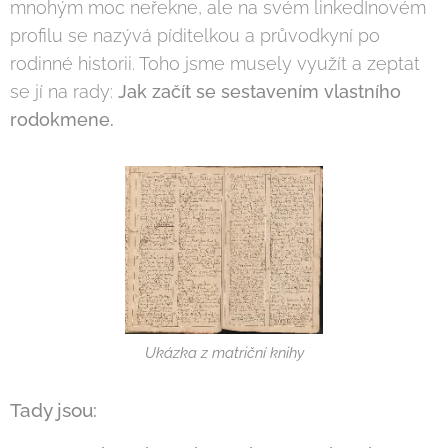
mnohým moc neřekne, ale na svém linkedInovém
profilu se nazývá píditelkou a průvodkyní po
rodinné historii. Toho jsme musely využít a zeptat
se jí na rady:
Jak za
č
ít se sestavením vlastního
rodokmene.
Ukázka z matriční knihy
Tady jsou: