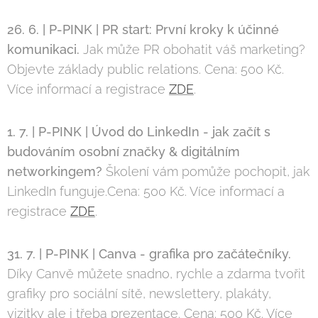
26. 6. | P-PINK | PR start: První kroky k ú
č
inné
komunikaci.
Jak může PR obohatit váš marketing?
Objevte základy public relations. Cena: 500 Kč.
Více informací a registrace
ZDE
.
1. 7. | P-PINK | Úvod do LinkedIn - jak za
č
ít s
budováním osobní zna
č
ky & digitálním
networkingem?
Školení vám pomůže pochopit, jak
LinkedIn funguje.Cena: 500 Kč. Více informací a
registrace
ZDE
.
31. 7. | P-PINK | Canva - grafika pro za
č
áte
č
níky.
Díky Canvě můžete snadno, rychle a zdarma tvořit
grafiky pro sociální sítě, newslettery, plakáty,
vizitky ale i třeba prezentace. Cena: 500 Kč. Více