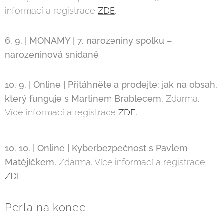
informací a registrace
ZDE
.
6. 9. | MONAMY | 7. narozeniny spolku –
narozeninová snídan
ě
🎂
10. 9. | Online |
P
ř
itáhn
ě
te a prodejte: jak na obsah,
který funguje s Martinem Brablecem.
Zdarma.
Více informací a registrace
ZDE
.
10. 10. | Online |
Kyberbezpe
č
nost s Pavlem
Mat
ě
jí
č
kem.
Zdarma. Více informací a registrace
ZDE
.
Perla na konec