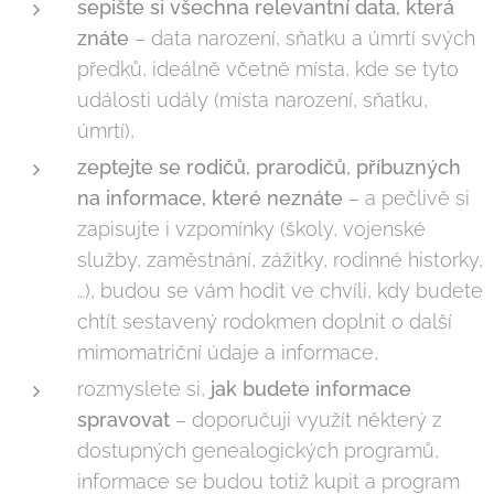
sepište si všechna relevantní data, která
znáte
– data narození, sňatku a úmrtí svých
předků, ideálně včetně místa, kde se tyto
události udály (místa narození, sňatku,
úmrtí),
zeptejte se rodi
čů
, prarodi
čů
, p
ř
íbuzných
na informace, které neznáte
– a pečlivě si
zapisujte i vzpomínky (školy, vojenské
služby, zaměstnání, zážitky, rodinné historky,
…), budou se vám hodit ve chvíli, kdy budete
chtít sestavený rodokmen doplnit o další
mimomatriční údaje a informace,
rozmyslete si,
jak budete informace
spravovat
– doporučuji využít některý z
dostupných genealogických programů,
informace se budou totiž kupit a program