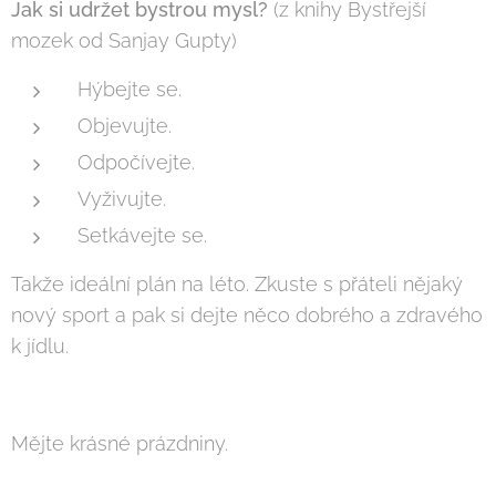
Jak si udržet bystrou mysl?
(z knihy Bystřejší
mozek od Sanjay Gupty)
Hýbejte se.
Objevujte.
Odpočívejte.
Vyživujte.
Setkávejte se.
Takže ideální plán na léto. Zkuste s přáteli nějaký
nový sport a pak si dejte něco dobrého a zdravého
k jídlu. ☀🚲🏃‍♀️🚣‍♀️
Mějte krásné prázdniny.