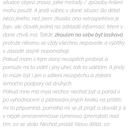
situace objeví znova, jaké metody / zp
ů
soby
ř
ešení
mohu použít. A jestli v
ů
bec v dané situaci šlo d
ě
lat
n
ě
co jiného, než jsem zkusila; ona retrospektiva je
fajn, ale
č
lov
ě
k jedná na základ
ě
informací, které v
dané chvíli má. Takže
zkouším na sebe být laskavá
,
protože nikomu se vždy všechno nepovede a vý
č
itky
v zásad
ě
stejn
ě
nepomáhají.
Pokud mám s kým daný neúsp
ě
ch probrat a
pom
ů
že mi to vid
ě
t i jiný úhel, tak to ud
ě
lám. A jindy
to m
ů
že být i jen o sdílení neúsp
ě
chu a získání
(emo
č
ní) podpory od druhých.
Pokud mne má mysl nechce nechat být a po
ř
ád (i
po vyhodnocení a plánování jiných krok
ů
na p
ř
íšt
ě
)
mi to p
ř
ipomíná, pomáhá mi se jít projít a dovolit jí si
v n
ě
jak omezeném
č
ase ruminova (p
ř
emýtat) nad
tím, co se stalo. Nechat prost
ě
hlavu d
ě
lat, co