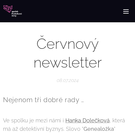
Červnový
newsletter
08.07.2024
Nejenom tři dobré rady …
Ve spolku je mezi námi i
Hanka Dolečková
, která
má až detektivní byznys. Slovo "
Genealožka
"