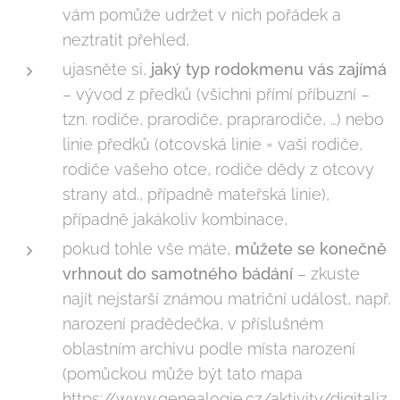
vám pomůže udržet v nich pořádek a
neztratit přehled,
ujasněte si,
jaký typ rodokmenu vás zajímá
– vývod z předků (všichni přímí příbuzní –
tzn. rodiče, prarodiče, praprarodiče, …) nebo
linie předků (otcovská linie = vaši rodiče,
rodiče vašeho otce, rodiče dědy z otcovy
strany atd., případně mateřská linie),
případně jakákoliv kombinace,
pokud tohle vše máte,
m
ů
žete se kone
č
n
ě
vrhnout do samotného bádání
– zkuste
najít nejstarší známou matriční událost, např.
narození pradědečka, v příslušném
oblastním archivu podle místa narození
(pomůckou může být tato mapa
https://www.genealogie.cz/aktivity/digitaliz